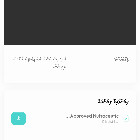
ޑިޕާޓްމެންޓު:
މެޑިސިން އެންޑް ތެރަޕިއުޓިކް ގުޑްސް
ޑިވިޜަން
ހިމަނާފައިވާ ލިޔުންތައް
Approved Nutraceutic...
331.5 KB