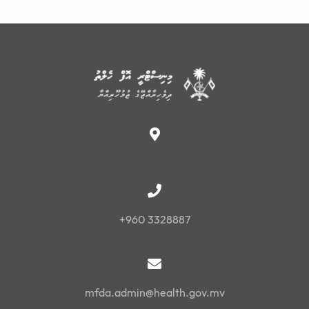
+960 3328887
mfda.admin@health.gov.mv