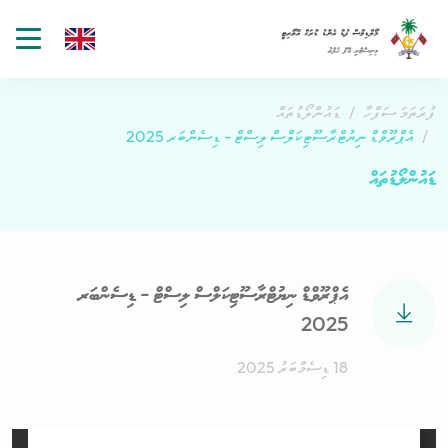
gle
tion
ފުރަތަމަ ސަފްހާ
ޑައުންލޯޑުތައް
އެޕްރޫވްޑް ނިޔުޓްރާސޫޓިކަލްސް ލިސްޓް - ޑިސެންބަރ 2025
ޑައުންލޯޑުތައް
އެޕްރޫވްޑް ނިޔުޓްރާސޫޓިކަލްސް ލިސްޓް - ޑިސެންބަރ
2025
18 ޑިސެމްބަރު 2025