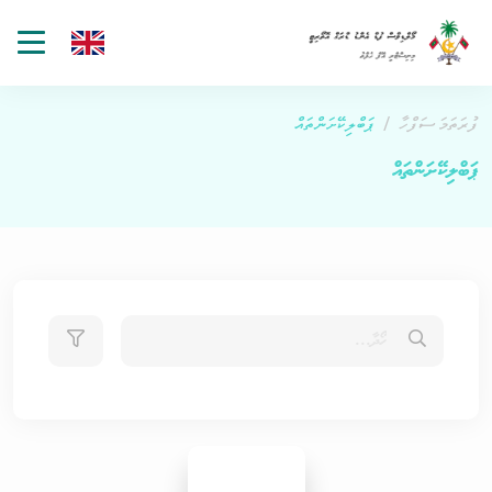
gle
tion
ފުރަތަމަ ސަފްހާ
ޕަބްލިކޭށަންތައް
ޕަބްލިކޭށަންތައް