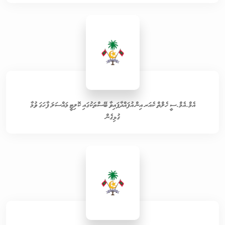
އެމް.އެމް.ސީ ހެލްތް ކެއަރ އިން އުފައްދާފައިވާ ބޭސްތަކުގައި ކޮލިޓީ މައްސަލަ ފާހަގަ ވުމާ
ގުޅިގެން