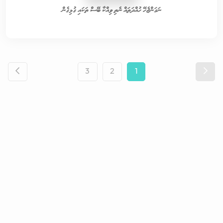
ނަގަންޖެހޭ ހުއްދަތައް ނެތި ވިއްކާ ބޭސް ތަކައި ގުޅިގެން
3
2
1