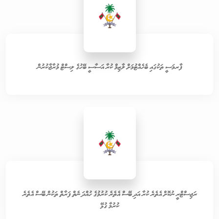
ފާރމަސީ ތަކުގައި ބެހެއްޓުމަށް ލާޒިމް ކުރާ އަސާސީ ބޭހުގެ ލިސްޓް މުރާޖާކުރުން
ރަޖިސްޓްރީ ނުކޮށް އެތެރެ ކުރާ އަދި ބޭސް އެތެރެ ކުރުމުގެ ހުއްދަ ނެތް ފަރާތް ތަކުން ބޭސް އެތެރެ
ކުރުމާ ގުޅޭ