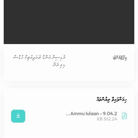
ޑިޕާޓްމެންޓު:
މެޑިސިން އެންޑް ތެރަޕިއުޓިކް ގުޑްސް
ޑިވިޜަން
ހިމަނާފައިވާ ލިޔުންތައް
Ammu Iulaan - 9.04.2...
362.24 KB