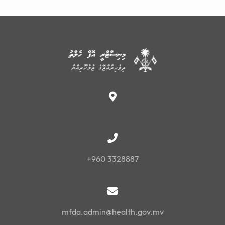
+960 3328887
mfda.admin@health.gov.mv