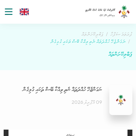
gle
tion
ފުރަތަމަ ސަފްހާ
ޕަބްލިކޭށަންތައް
ނަގަންޖެހޭ ހުއްދަތައް ނެތި ވިއްކާ ބޭސް ތަކައި ގުޅިގެން
ޕަބްލިކޭށަންތައް
ނަގަންޖެހޭ ހުއްދަތައް ނެތި ވިއްކާ ބޭސް ތަކައި ގުޅިގެން
09 އޭޕްރީލު 2026