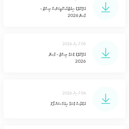
އެޕްރޫވްޑް ނިޔުޓްރާސޫޓިކަލްސް ލިސްޓް -
މާރޗް 2026
05 މާރިޗު 2026
އެޕްރޫވްޑް ޑްރަގް ލިސްޓް - މާރޗް
2026
04 މާރިޗު 2026
އެޑްވާސް ޑްރަގް ރިއެކްޝަން ފޯމް