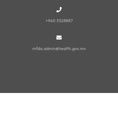
+960 3328887
mfda.admin@health.gov.mv