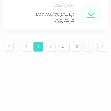
04 މާރިޗު 2026
ގައިޑްލައިން ފޮރ ފާމަކޯވިޖިލަންސް އެންޑް
އޭ.ޑީ.އާރް ރިޕޯޓިންގ
6
...
7
6
5
...
2
1