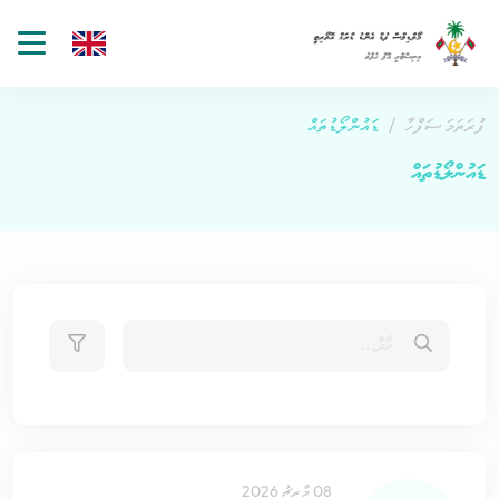
gle
tion
ފުރަތަމަ ސަފްހާ
ޑައުންލޯޑުތައް
ޑައުންލޯޑުތައް
08 މާރިޗު 2026