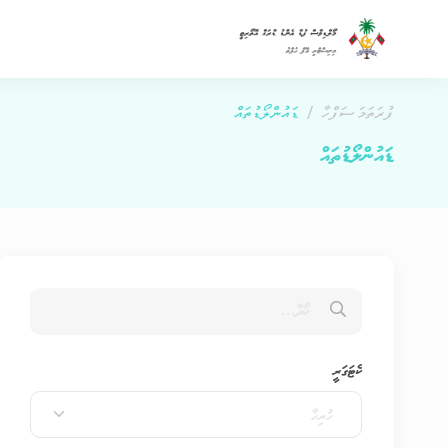
ފުރަތަމަ ސަފްހާ
ޑައުންލޯޑުތައް
ޑައުންލޯޑުތައް
ކެޓަގަރީ
ހުރިހާ