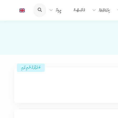
ޚިދުމަތްތައް
އެލާރޓްސް
މީޑިއާ
ބަދަލުގެނެވިފައި