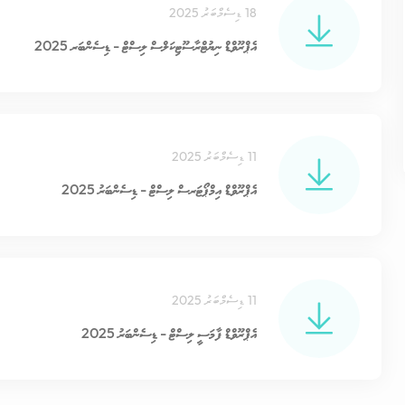
18 ޑިސެމްބަރު 2025
އެޕްރޫވްޑް ނިޔުޓްރާސޫޓިކަލްސް ލިސްޓް - ޑިސެންބަރ 2025
11 ޑިސެމްބަރު 2025
އެޕްރޫވްޑް އިމްޕޯޓަރސް ލިސްޓް - ޑިސެންބަރު 2025
11 ޑިސެމްބަރު 2025
އެޕްރޫވްޑް ފާމަސީ ލިސްޓް - ޑިސެންބަރު 2025