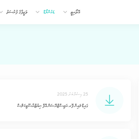
އޮތޯރިޓީ
ޑައުންލޯޑް
ވަޒީފާގެ ފުރުސަތު
25 ޑިސެމްބަރު 2025
ގައިޑްލައިން ފޮރ ރަޖިސްޓްރޭޝަން އޮފް ނިޔުޓްރާސޫޓިކަލްސް