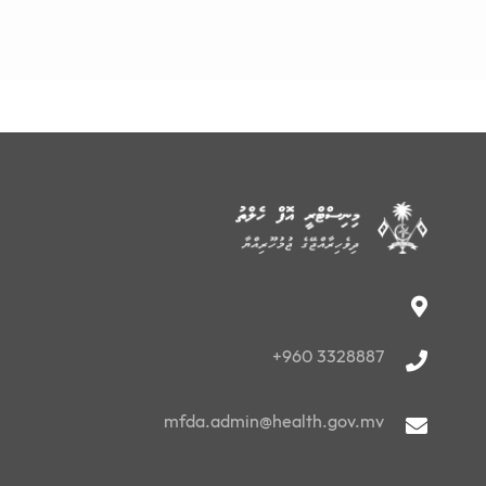
+960 3328887
mfda.admin@health.gov.mv