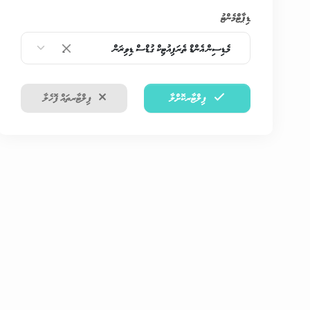
ޑިޕާޓްމެންޓު
މެޑިސިން އެންޑް ތެރަޕިއުޓިކް ގުޑްސް ޑިވިޜަން
×
ފިލްޓާރކޮށްލާ
ފިލްޓާރތައް ފޮހެލާ