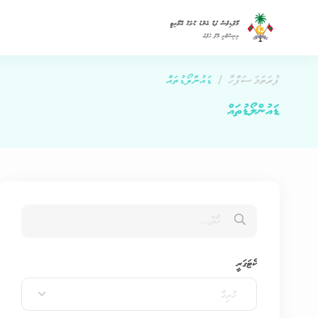
ފުރަތަމަ ސަފްހާ
ޑައުންލޯޑުތައް
ޑައުންލޯޑުތައް
ކެޓަގަރީ
ހުރިހާ