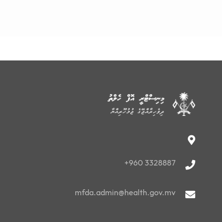
+960 3328887
mfda.admin@health.gov.mv