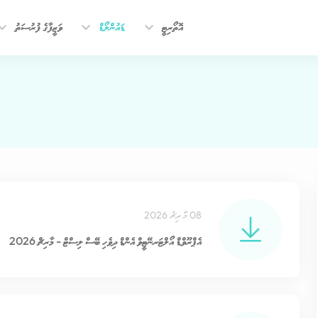
އޮތޯރިޓީ
ޑައުންލޯޑް
ވަޒީފާގެ ފުރުސަތު
08 މާރިޗު 2026
އެޕްރޫވްޑް އޯލްޓަރނޭޓީވް އެންޑް ދިވެހި ބޭސް ލިސްޓް - މާރިޗް 2026