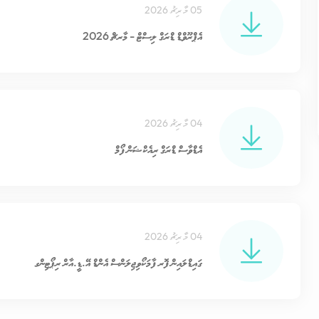
05 މާރިޗު 2026
އެޕްރޫވްޑް ޑްރަގް ލިސްޓް - މާރޗް 2026
04 މާރިޗު 2026
އެޑްވާސް ޑްރަގް ރިއެކްޝަން ފޯމް
04 މާރިޗު 2026
ގައިޑްލައިން ފޮރ ފާމަކޯވިޖިލަންސް އެންޑް އޭ.ޑީ.އާރް ރިޕޯޓިންގ