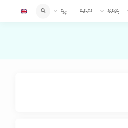
ޚިދުމަތްތައް
އެލާރޓްސް
މީޑިއާ