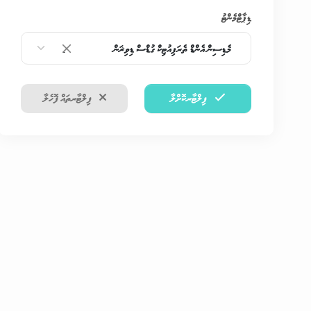
ޑިޕާޓްމެންޓު
މެޑިސިން އެންޑް ތެރަޕިއުޓިކް ގުޑްސް ޑިވިޜަން
×
ފިލްޓާރކޮށްލާ
ފިލްޓާރތައް ފޮހެލާ