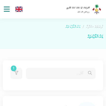
gle
tion
ފުރަތަމަ ސަފްހާ
ޑައުންލޯޑުތައް
ޑައުންލޯޑުތައް
ters count
1