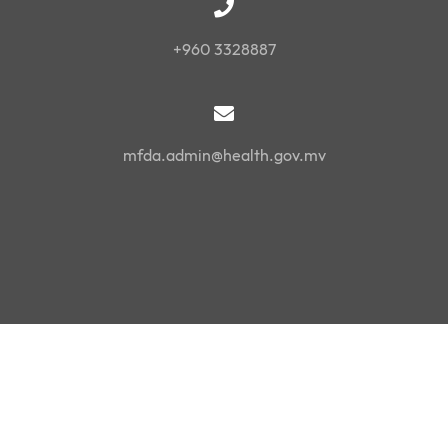
+960 3328887
mfda.admin@health.gov.mv