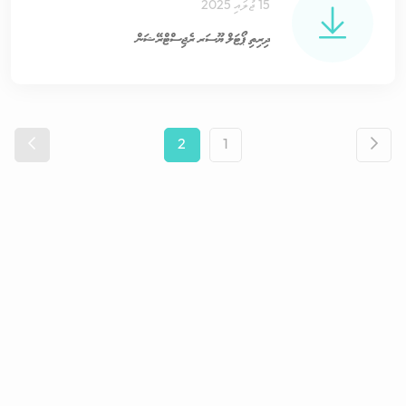
15 ޖުލައި 2025
ދިރިތި ޕޯޓަލް ޔޫސަރ ރެޖިސްޓްރޭޝަން
2
1