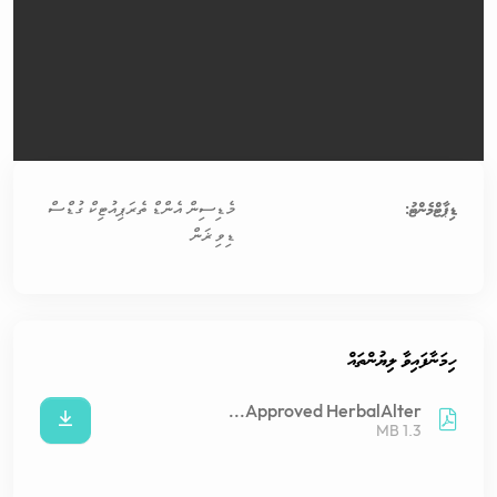
ޑިޕާޓްމެންޓު:
މެޑިސިން އެންޑް ތެރަޕިއުޓިކް ގުޑްސް
ޑިވިޜަން
ހިމަނާފައިވާ ލިޔުންތައް
Approved HerbalAlter...
1.3 MB