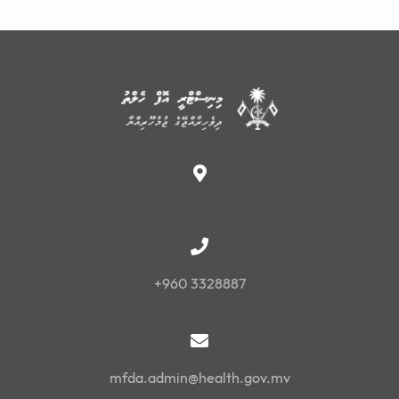
+960 3328887
mfda.admin@health.gov.mv