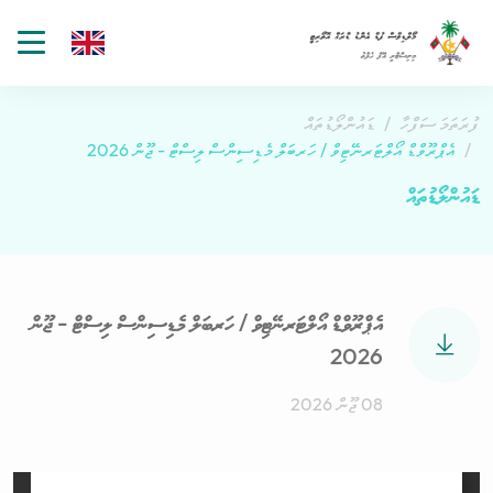
gle
tion
ފުރަތަމަ ސަފްހާ
ޑައުންލޯޑުތައް
އެޕްރޫވްޑް އޯލްޓަރނޭޓިވް / ހަރބަލް މެޑިސިންސް ލިސްޓް - ޖޫން 2026
ޑައުންލޯޑުތައް
އެޕްރޫވްޑް އޯލްޓަރނޭޓިވް / ހަރބަލް މެޑިސިންސް ލިސްޓް - ޖޫން
2026
08 ޖޫން 2026