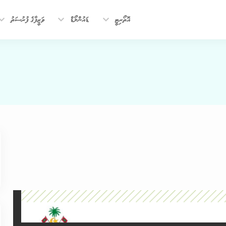
އޮތޯރިޓީ
ޑައުންލޯޑް
ވަޒީފާގެ ފުރުސަތު