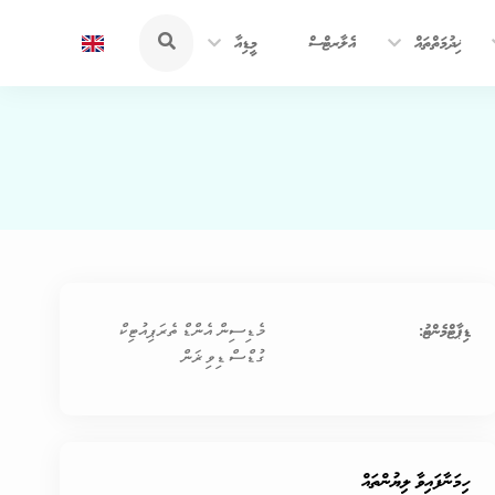
ޚިދުމަތްތައް
އެލާރޓްސް
މީޑިއާ
ޑިޕާޓްމެންޓު:
މެޑިސިން އެންޑް ތެރަޕިއުޓިކް
ގުޑްސް ޑިވިޜަން
ހިމަނާފައިވާ ލިޔުންތައް