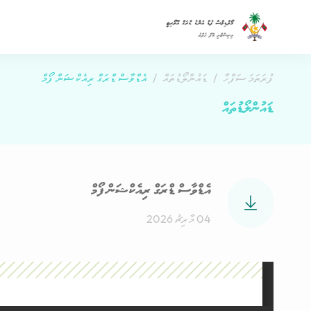
ފުރަތަމަ ސަފްހާ
ޑައުންލޯޑުތައް
އެޑްވާސް ޑްރަގް ރިއެކްޝަން ފޯމް
ޑައުންލޯޑުތައް
އެޑްވާސް ޑްރަގް ރިއެކްޝަން ފޯމް
04 މާރިޗު 2026