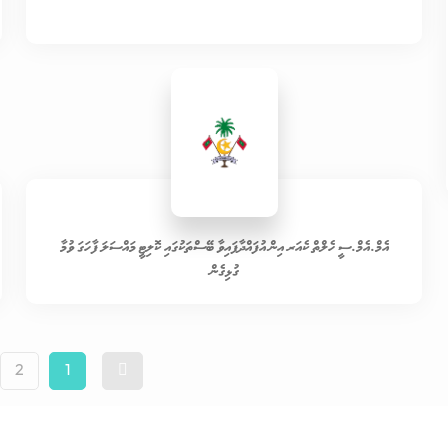
އެމް.އެމް.ސީ ހެލްތް ކެއަރ އިން އުފައްދާފައިވާ ބޭސްތަކުގައި ކޮލިޓީ މައްސަލަ ފާހަގަ ވުމާ
ގުޅިގެން
2
1