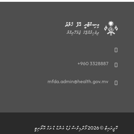
+960 3328887
mfda.admin@health.gov.mv
ކޮޕީރައިޓް © 2026 މޯލްޑިވްސް ފުޑް އެންޑް ޑްރަގް އޮތޯރިޓީ