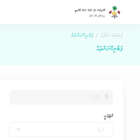
ފުރަތަމަ ސަފްހާ
ޕަބްލިކޭށަންތައް
ޕަބްލިކޭށަންތައް
ކެޓަގަރީ
ހުރިހާ