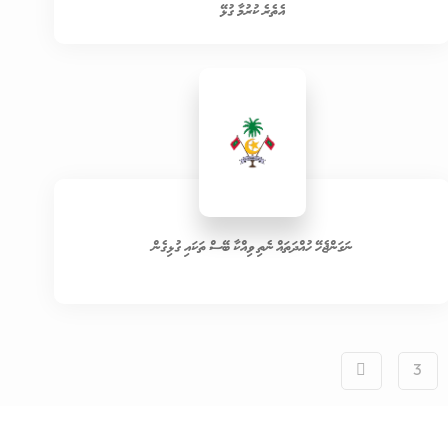
އެތެރެ ކުރުމާ ގުޅޭ
ނަގަންޖެހޭ ހުއްދަތައް ނެތި ވިއްކާ ބޭސް ތަކައި ގުޅިގެން
3