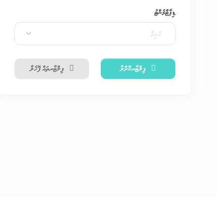
ޑިޕާޓްމެންޓު
ހުރިހާ
ފިލްޓާރކޮށްލާ
ފިލްޓާރތައް ފޮހެލާ