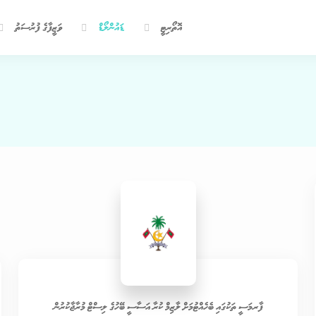
އޮތޯރިޓީ
ޑައުންލޯޑް
ވަޒީފާގެ ފުރުސަތު
ފާރމަސީ ތަކުގައި ބެހެއްޓުމަށް ލާޒިމް ކުރާ އަސާސީ ބޭހުގެ ލިސްޓް މުރާޖާކުރުން